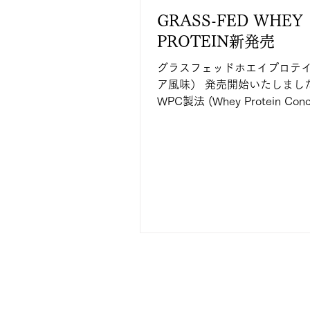
GRASS-FED WHEY
PROTEIN新発売
グラスフェッドホエイプロテ
ア風味） 発売開始いたしまし
WPC製法 (Whey Protein Conc
製法) グラスフェッド牛の乳
れたプロテインを低温濃縮 ■
ェッド オーストラリアの大草
のみで育った乳牛の乳清10...