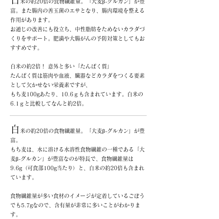
米の約20倍の食物繊維量。「大麦β-グルカン」が豊
富。
ま
た腸内の善玉菌のエサとなり、腸内環境を整える
作用があります。
お通じの改善にも役立ち、中性脂肪をためないカラダづ
くりをサポート。
肥満や大腸がんの予防対策としてもお
すすめです。
白米の約2倍！ 意外と多い「たんぱく質」
たんぱく質は筋肉や血液、臓器などカラダをつくる要素
として欠かせない栄養素ですが、
もち麦100gあたり、10.6ｇも含まれています。白米の
6.1ｇと比較してなんと約2倍。
白
米の約20倍の食物繊維量。「大麦β-グルカン」が豊
富。
もち麦は、水に溶ける水溶性食物繊維の一種である「大
麦β-グルカン」が豊富なのが特長で、
食物繊維量は
9.6g（可食部100g当たり）と、白米の約20倍も含まれ
ています。
食物繊維量が多い食材のイメージが定着しているごぼう
でも5.7gなので、
含有量が非常に多いことがわかりま
す。