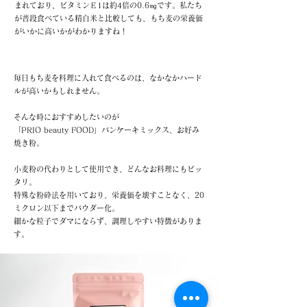
まれており、ビタミンＥ1は約4倍の0.6㎎です。私たち
が普段食べている精白米と比較しても、もち麦の栄養価
がいかに高いかがわかりますね！
手軽にもち麦を食べるには…
毎日もち麦を料理に入れて食べるのは、なかなかハード
ルが高いかもしれません。
そんな時におすすめしたいのが
「PRIO beauty FOOD」パンケーキミックス、お好み
焼き粉。
小麦粉の代わりとして使用でき、どんなお料理にもピッ
タリ。
特殊な粉砕法を用いており、栄養価を壊すことなく、20
ミクロン以下までパウダー化。
細かな粒子でダマにならず、調理しやすい特徴がありま
す。