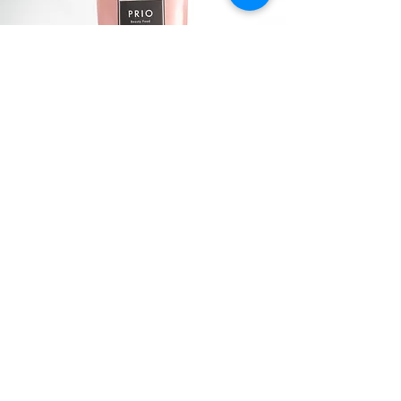
PRODUCT
CAMPANY
〒892-0827
4-19 SKF core2 2F
Nakamachi, kagoshima City
Tel :
099-295-4616
Fax :
099-295-4617
SUPPORT