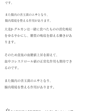
です。
ま
た腸内の善玉菌のエサとなり、
腸内環境を整える作用があります。
大麦β-グルカンは一緒に食べたものの消化吸収
をゆるやかにし、糖質の吸収を抑える働きがあ
ります。
そのため食後の血糖値上昇を抑えて、
血中コレステロール値の正常化作用も期待でき
るのです。
ま
た腸内の善玉菌のエサとなり、
腸内環境を整える作用があります。
​もち麦の豊富な栄養
白