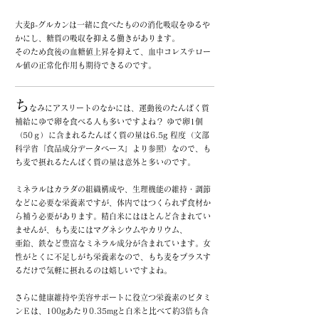
大麦β-グルカンは一緒に食べたものの消化吸収をゆるや
かにし、
糖質の吸収を抑える働きがあります。
そのため食後の血糖値上昇を抑えて、
血中コレステロー
ル値の正常化作用も期待できるのです。
ち
なみにアスリートのなかには、運動後のたんぱく質
補給にゆで卵を食べる人も多いですよね？ ゆで卵1個
（50ｇ）に含まれるたんぱく質の量は6.5g 程度（文部
科学省『食品成分データベース』より参照）なので、も
ち麦で摂れる
たんぱく質の量は意外と多いのです。
ミネラルはカラダの組織構成や、生理機能の維持・調節
などに必要な栄養素ですが、体内ではつくられず食材か
ら補う必要があります。
精白米にはほとんど含まれてい
ませんが、もち麦にはマグネシウムやカリウム、
亜鉛、鉄など豊富なミネラル成分が含まれています。女
性がとくに不足しがち栄養素なので、もち麦をプラスす
るだけで気軽に摂れるのは嬉しいですよね。
さらに健康維持や美容サポートに役立つ栄養素のビタミ
ンＥは、100gあたり0.35mgと白米と比べて約3倍も含